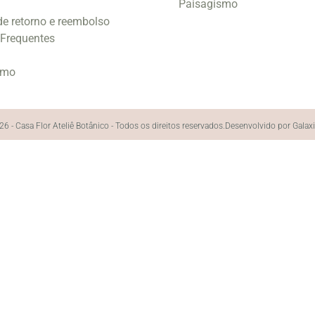
Paisagismo
 de retorno e reembolso
 Frequentes
smo
6 - Casa Flor Ateliê Botânico - Todos os direitos reservados.
Desenvolvido por Galax