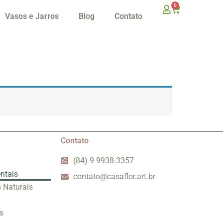
0
Vasos e Jarros
Blog
Contato
Contato
(84) 9 9938-3357
ntais
contato@casaflor.art.br
s Naturais
s