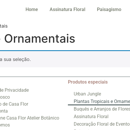
Home
Assinatura Floral
Paisagismo
tais
e Ornamentais
a sua seleção.
Produtos especiais
 de Privacidade
Urban Jungle
nosco
Plantas Tropicais e Orname
o de Casa Flor
Buquês e Arranjos de Flore
onta
Assinatura Floral
ine Casa Flor Atelier Botânico
Decoração Floral de Evento
omos