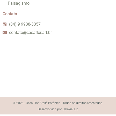
Paisagismo
Contato
(84) 9 9938-3357
contato@casaflor.art.br
© 2026 - Casa Flor Ateliê Botânico - Todos os direitos reservados.
Desenvolvido por GalaxiaHub