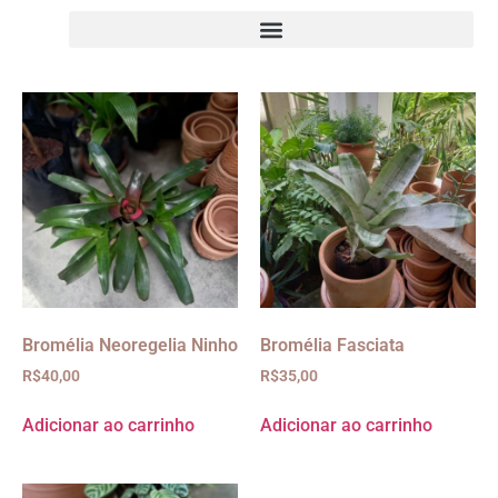
Bromélia Neoregelia Ninho
Bromélia Fasciata
R$
40,00
R$
35,00
Adicionar ao carrinho
Adicionar ao carrinho