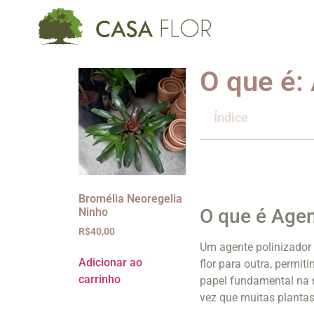
O que é:
Índice
Bromélia Neoregelia
O que é Agen
Ninho
R$
40,00
Um agente polinizador
Adicionar ao
flor para outra, perm
carrinho
papel fundamental na 
vez que muitas plantas