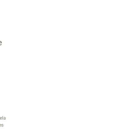
e
ela
es