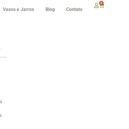
0
Vasos e Jarros
Blog
Contato
ma
m
a