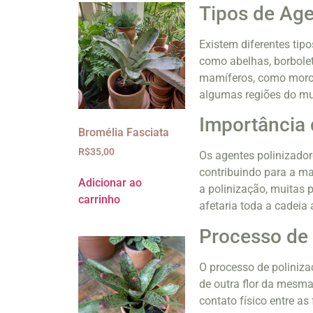
Tipos de Age
Existem diferentes tip
como abelhas, borbolet
mamíferos, como morc
algumas regiões do m
Importância 
Bromélia Fasciata
R$
35,00
Os agentes polinizado
contribuindo para a m
Adicionar ao
a polinização, muitas 
carrinho
afetaria toda a cadeia 
Processo de 
O processo de poliniza
de outra flor da mesma
contato físico entre as 