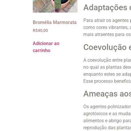
Adaptações d
Para atrair os agentes
Bromélia Marmorata
como cores vibrantes, a
R$
40,00
mais atraentes para os 
Adicionar ao
Coevolução e
carrinho
A coevolução entre pl
no qual as plantas dese
enquanto estes se adap
Esse processo benefici
Ameaças aos
Os agentes polinizador
agrotóxicos e as mudan
alimentos e abrigo par
reprodução das planta