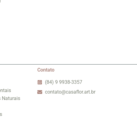
e
Contato
(84) 9 9938-3357
ntais
contato@casaflor.art.br
s Naturais
s