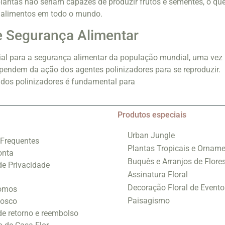
plantas não seriam capazes de produzir frutos e sementes, o qu
e alimentos em todo o mundo.
e Segurança Alimentar
ial para a segurança alimentar da população mundial, uma vez
pendem da ação dos agentes polinizadores para se reproduzir.
 dos polinizadores é fundamental para
Produtos especiais
Urban Jungle
 Frequentes
Plantas Tropicais e Orname
onta
Buquês e Arranjos de Flore
 de Privacidade
Assinatura Floral
Decoração Floral de Evento
omos
Paisagismo
nosco
 de retorno e reembolso