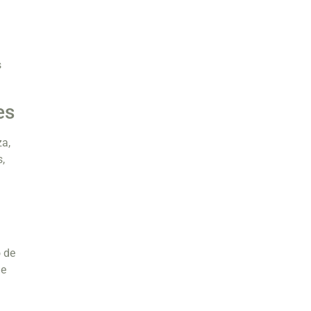
s
es
a,
s,
 de
de