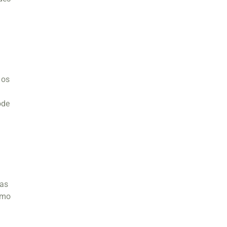
 os
ode
 as
omo