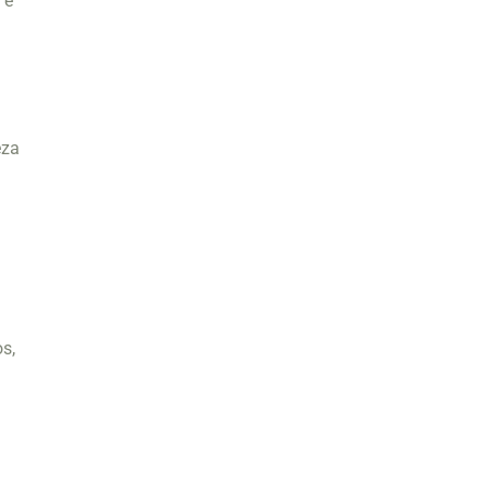
 e
eza
s,