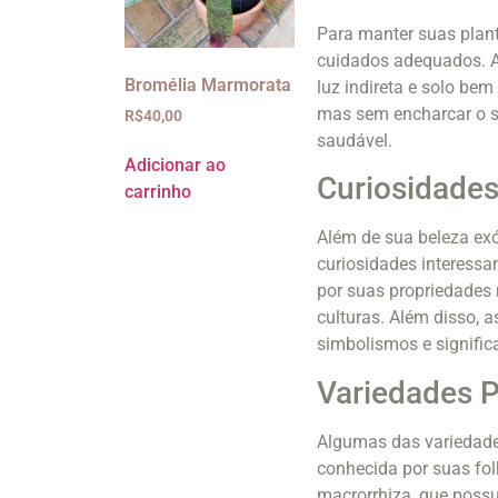
Para manter suas plant
cuidados adequados. A
Bromélia Marmorata
luz indireta e solo bem
mas sem encharcar o so
R$
40,00
saudável.
Adicionar ao
Curiosidades
carrinho
Além de sua beleza ex
curiosidades interessa
por suas propriedades 
culturas. Além disso, 
simbolismos e signific
Variedades P
Algumas das variedade
conhecida por suas fol
macrorrhiza, que possu