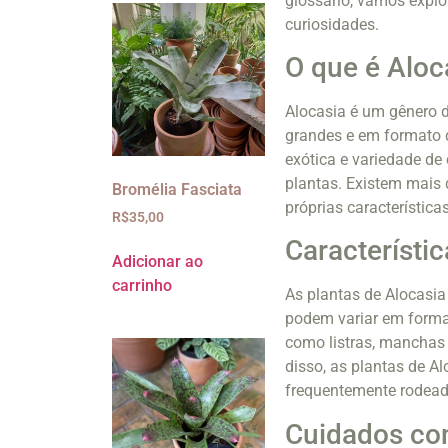
glossário, vamos explor
curiosidades.
O que é Aloc
Alocasia é um gênero d
grandes e em formato d
exótica e variedade de
plantas. Existem mais 
Bromélia Fasciata
próprias características
R$
35,00
Característi
Adicionar ao
carrinho
As plantas de Alocasia
podem variar em forma,
como listras, manchas 
disso, as plantas de A
frequentemente rodead
Cuidados com