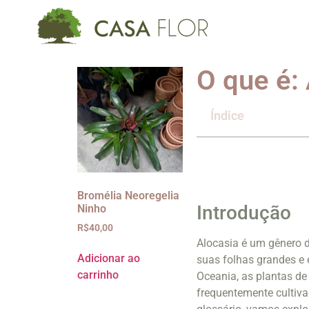
O que é:
Índice
Bromélia Neoregelia
Introdução
Ninho
R$
40,00
Alocasia é um gênero d
Adicionar ao
suas folhas grandes e e
carrinho
Oceania, as plantas de
frequentemente cultiva