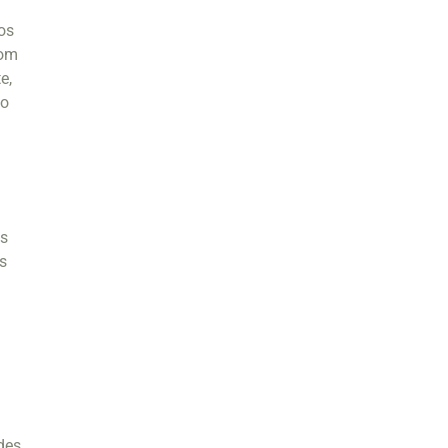
os
com
e,
to
as
s
des