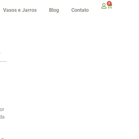
0
Vasos e Jarros
Blog
Contato
or
 da