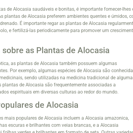
as de Alocasia saudáveis e bonitas, é importante fornecer-lhes 
s plantas de Alocasia preferem ambientes quentes e úmidos, 
 drenado. É importante regar as plantas de Alocasia regularment
lo, e fertilizá-las periodicamente para promover um crescimen
 sobre as Plantas de Alocasia
ótica, as plantas de Alocasia também possuem algumas
ntes. Por exemplo, algumas espécies de Alocasia são conhecid
medicinais, sendo utilizadas na medicina tradicional de alguma
as plantas de Alocasia são frequentemente associadas a
ados espirituais em diversas culturas ao redor do mundo.
opulares de Alocasia
s mais populares de Alocasia incluem a Alocasia amazonica,
has escuras e brilhantes com veias brancas, e a Alocasia
i folhas verdes e brilhantes em formato de seta. Outras varieda