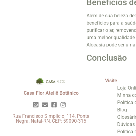
Benefícios d
Além de sua beleza de
benefícios para a saúd
purificar o ar, removen
uma melhor qualidade 
Alocasia pode ser uma 
Conclusão
Visite
Loja Onl
Casa Flor Ateliê Botânico
Minha c
Política
Blog
Rua Francisco Simplício, 114, Ponta
Glossári
Negra, Natal-RN, CEP: 59090-315
Dúvidas
Politica