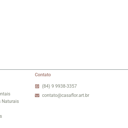
Contato
(84) 9 9938-3357
ntais
contato@casaflor.art.br
s Naturais
s