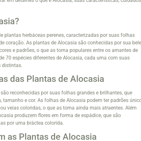
ar em detalhes o que é Alocasia, suas características, cuidados
asia?
e plantas herbáceas perenes, caracterizadas por suas folhas
e coração. As plantas de Alocasia são conhecidas por sua bel
 cores e padrões, o que as torna populares entre os amantes de
de 70 espécies diferentes de Alocasia, cada uma com suas
 distintas.
cas das Plantas de Alocasia
 são reconhecidas por suas folhas grandes e brilhantes, que
 tamanho e cor. As folhas de Alocasia podem ter padrões único
ou veias coloridas, o que as torna ainda mais atraentes. Além
locasia produzem flores em forma de espádice, que são
as por uma bráctea colorida.
 as Plantas de Alocasia