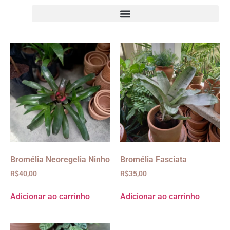
Bromélia Neoregelia Ninho
Bromélia Fasciata
R$
40,00
R$
35,00
Adicionar ao carrinho
Adicionar ao carrinho