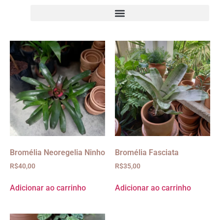
Bromélia Neoregelia Ninho
Bromélia Fasciata
R$
40,00
R$
35,00
Adicionar ao carrinho
Adicionar ao carrinho