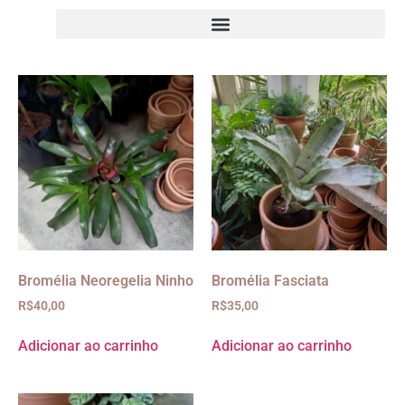
Bromélia Neoregelia Ninho
Bromélia Fasciata
R$
40,00
R$
35,00
Adicionar ao carrinho
Adicionar ao carrinho