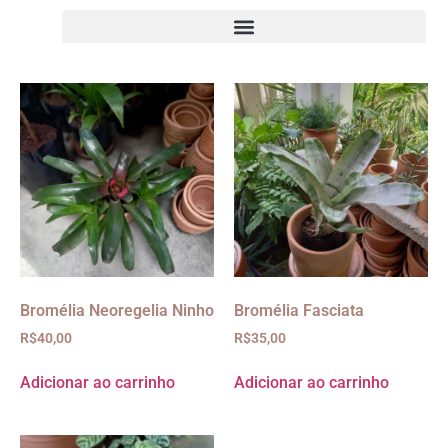
Bromélia Neoregelia Ninho
Bromélia Fasciata
R$
40,00
R$
35,00
Adicionar ao carrinho
Adicionar ao carrinho