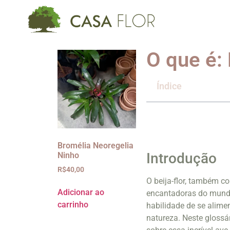
O que é: 
Índice
Bromélia Neoregelia
Introdução
Ninho
R$
40,00
O beija-flor, também c
Adicionar ao
encantadoras do mundo
carrinho
habilidade de se alimen
natureza. Neste glossá