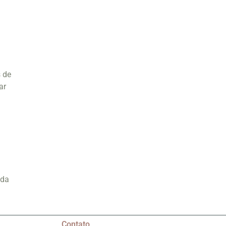
s de
ar
nda
Contato