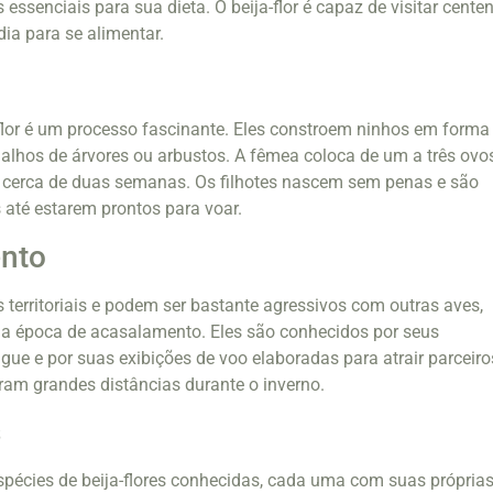
essenciais para sua dieta. O beija-flor é capaz de visitar cente
dia para se alimentar.
flor é um processo fascinante. Eles constroem ninhos em forma
galhos de árvores ou arbustos. A fêmea coloca de um a três ovos
 cerca de duas semanas. Os filhotes nascem sem penas e são
 até estarem prontos para voar.
nto
s territoriais e podem ser bastante agressivos com outras aves,
 a época de acasalamento. Eles são conhecidos por seus
ue e por suas exibições de voo elaboradas para atrair parceiro
gram grandes distâncias durante o inverno.
s
pécies de beija-flores conhecidas, cada uma com suas própria