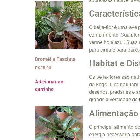
sobre essa incrível ave
Característic
O beija-flor é uma ave
comprimento. Sua plum
vermelho e azul. Suas 
para cima e para baixo
Bromélia Fasciata
Habitat e Dis
R$
35,00
Os beija-flores são na
Adicionar ao
do Fogo. Eles habitam 
carrinho
desertos, pradarias e
grande diversidade de f
Alimentação
O principal alimento do
energia necessária par