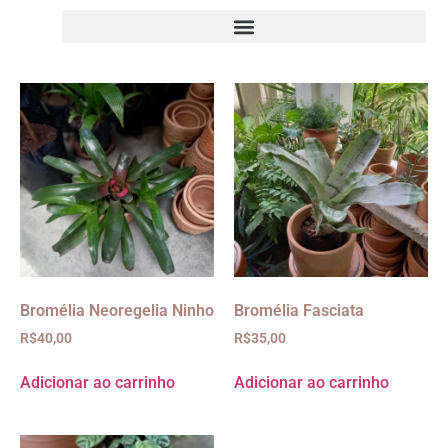
Bromélia Neoregelia Ninho
Bromélia Fasciata
R$
40,00
R$
35,00
Adicionar ao carrinho
Adicionar ao carrinho