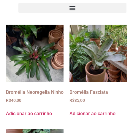
Bromélia Neoregelia Ninho
Bromélia Fasciata
R$
40,00
R$
35,00
Adicionar ao carrinho
Adicionar ao carrinho