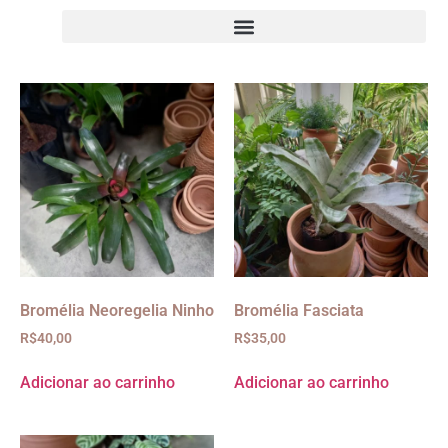
Bromélia Neoregelia Ninho
Bromélia Fasciata
R$
40,00
R$
35,00
Adicionar ao carrinho
Adicionar ao carrinho