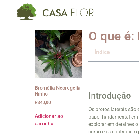
O que é: 
Índice
Bromélia Neoregelia
Introdução
Ninho
R$
40,00
Os brotos laterais são
Adicionar ao
papel fundamental em 
carrinho
explorar em detalhes o 
como eles contribuem p