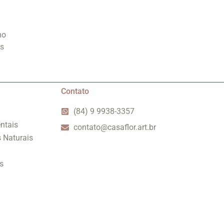
mo
is
Contato
(84) 9 9938-3357
ntais
contato@casaflor.art.br
s Naturais
s