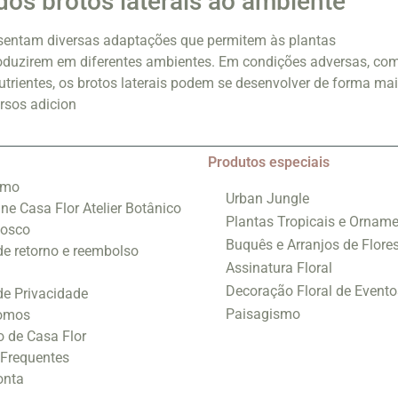
os brotos laterais ao ambiente
resentam diversas adaptações que permitem às plantas
roduzirem em diferentes ambientes. Em condições adversas, co
trientes, os brotos laterais podem se desenvolver de forma ma
rsos adicion
Produtos especiais
smo
Urban Jungle
ine Casa Flor Atelier Botânico
Plantas Tropicais e Orname
nosco
Buquês e Arranjos de Flore
 de retorno e reembolso
Assinatura Floral
Decoração Floral de Evento
 de Privacidade
Paisagismo
omos
o de Casa Flor
 Frequentes
onta