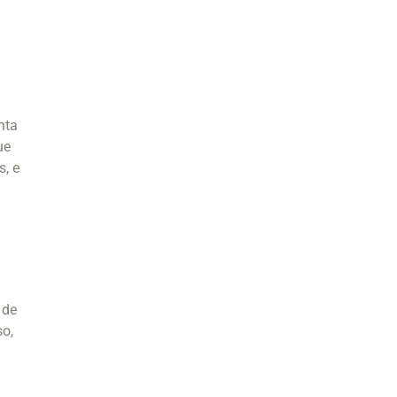
nta
ue
s, e
 de
so,