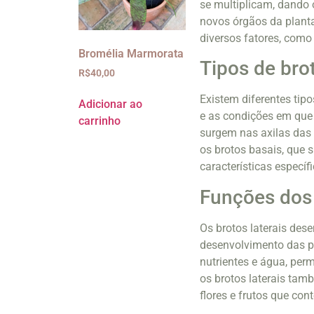
se multiplicam, dando 
novos órgãos da planta
diversos fatores, como
Bromélia Marmorata
Tipos de brot
R$
40,00
Existem diferentes tip
Adicionar ao
e as condições em que 
carrinho
surgem nas axilas das 
os brotos basais, que 
características especí
Funções dos 
Os brotos laterais de
desenvolvimento das p
nutrientes e água, per
os brotos laterais tam
flores e frutos que co