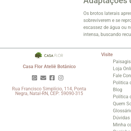
Adaptações d
Os brotos laterais ap
sobreviverem e se rep
escassez de água ou nu
intensa, buscando recu
Visite
Paisagi
Casa Flor Ateliê Botânico
Loja Onl
Fale Co
Politica
Rua Francisco Simplício, 114, Ponta
Blog
Negra, Natal-RN, CEP: 59090-315
Política
Quem S
Glossári
Dúvidas
Minha c