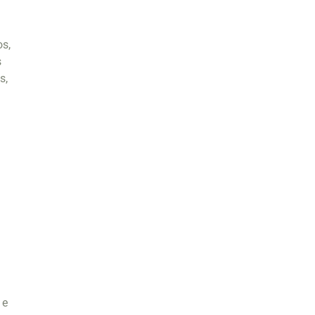
os,
s
s,
 e