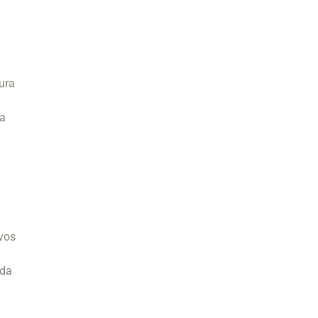
ura
ta
vos
 da