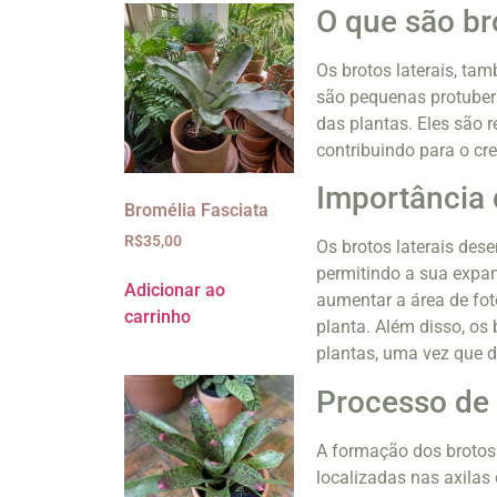
O que são br
Os brotos laterais, ta
são pequenas protuber
das plantas. Eles são r
contribuindo para o cr
Importância 
Bromélia Fasciata
R$
35,00
Os brotos laterais de
permitindo a sua expa
Adicionar ao
aumentar a área de fot
carrinho
planta. Além disso, os
plantas, uma vez que dã
Processo de 
A formação dos brotos 
localizadas nas axilas