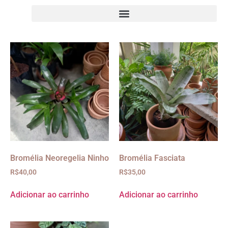
Bromélia Neoregelia Ninho
Bromélia Fasciata
R$
40,00
R$
35,00
Adicionar ao carrinho
Adicionar ao carrinho