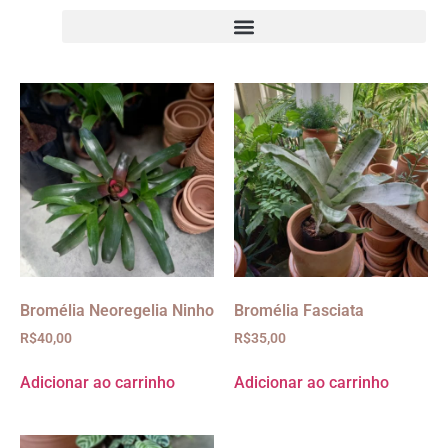
Bromélia Neoregelia Ninho
Bromélia Fasciata
R$
40,00
R$
35,00
Adicionar ao carrinho
Adicionar ao carrinho