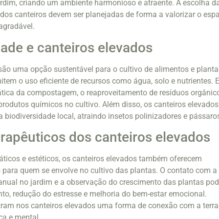
rdim, criando um ambiente harmonioso e atraente. A escolha d
 dos canteiros devem ser planejadas de forma a valorizar o esp
agradável.
dade e canteiros elevados
são uma opção sustentável para o cultivo de alimentos e planta
item o uso eficiente de recursos como água, solo e nutrientes. E
ática da compostagem, o reaproveitamento de resíduos orgânic
produtos químicos no cultivo. Além disso, os canteiros elevados
 biodiversidade local, atraindo insetos polinizadores e pássaro
erapêuticos dos canteiros elevados
áticos e estéticos, os canteiros elevados também oferecem
s para quem se envolve no cultivo das plantas. O contato com a
manual no jardim e a observação do crescimento das plantas po
to, redução do estresse e melhoria do bem-estar emocional.
ram nos canteiros elevados uma forma de conexão com a terra
ca e mental.