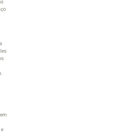
as
aço
s
les
os
s.
dem
 e