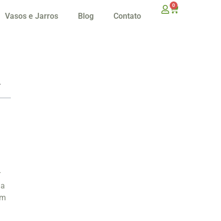
0
Vasos e Jarros
Blog
Contato
r
da
em