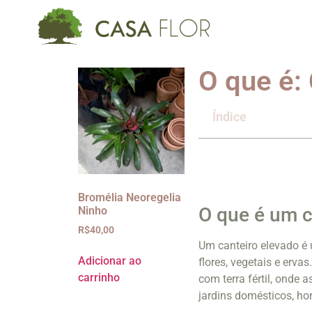
O que é:
Índice
Bromélia Neoregelia
O que é um c
Ninho
R$
40,00
Um canteiro elevado é 
Adicionar ao
flores, vegetais e erva
carrinho
com terra fértil, onde 
jardins domésticos, h