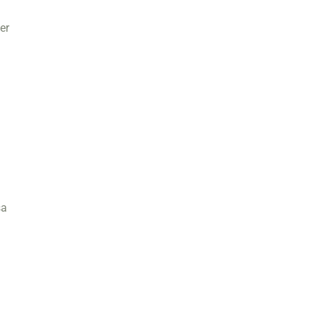
er
sa