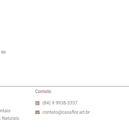
 de
Contato
(84) 9 9938-3357
ntais
contato@casaflor.art.br
s Naturais