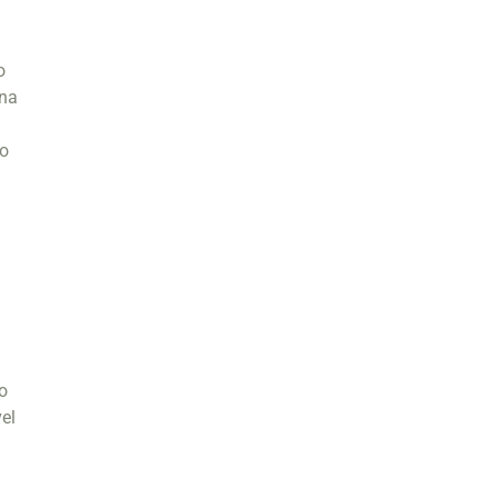
o
 na
ão
do
el