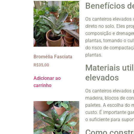
Benefícios d
Os canteiros elevados
direto no solo. Eles p
composição e drenagem.
plantas, tornando o cu
do risco de compactaçã
plantas.
Bromélia Fasciata
R$
35,00
Materiais ut
elevados
Adicionar ao
carrinho
Os canteiros elevados
madeira, blocos de con
paletes. A escolha do m
custo. É importante gar
o suficiente para supor
Como constru