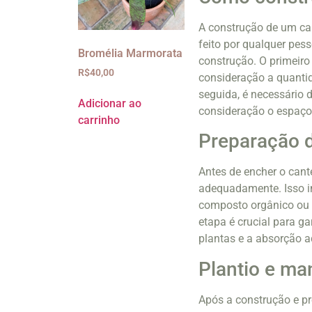
A construção de um can
feito por qualquer pe
Bromélia Marmorata
construção. O primeiro
R$
40,00
consideração a quantid
seguida, é necessário 
Adicionar ao
consideração o espaço 
carrinho
Preparação d
Antes de encher o cante
adequadamente. Isso in
composto orgânico ou a
etapa é crucial para g
plantas e a absorção a
Plantio e ma
Após a construção e p