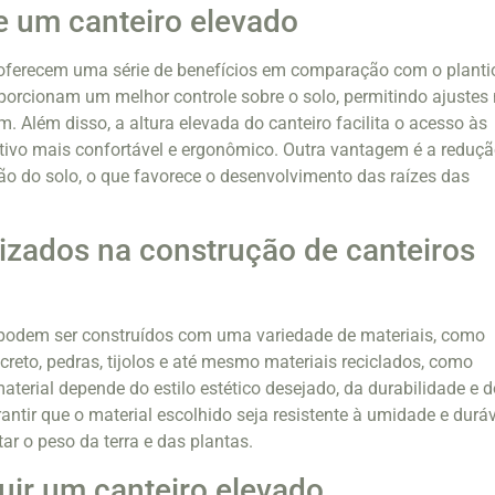
e um canteiro elevado
 oferecem uma série de benefícios em comparação com o planti
roporcionam um melhor controle sobre o solo, permitindo ajustes
 Além disso, a altura elevada do canteiro facilita o acesso às
ltivo mais confortável e ergonômico. Outra vantagem é a reduç
o do solo, o que favorece o desenvolvimento das raízes das
ilizados na construção de canteiros
 podem ser construídos com uma variedade de materiais, como
creto, pedras, tijolos e até mesmo materiais reciclados, como
aterial depende do estilo estético desejado, da durabilidade e 
antir que o material escolhido seja resistente à umidade e duráv
tar o peso da terra e das plantas.
ir um canteiro elevado