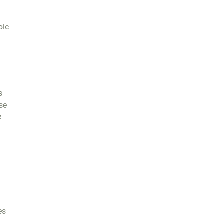
ole
s
se
e
es