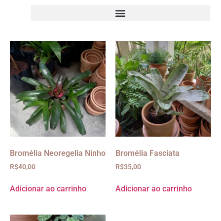
Bromélia Neoregelia Ninho
Bromélia Fasciata
R$
40,00
R$
35,00
Adicionar ao carrinho
Adicionar ao carrinho