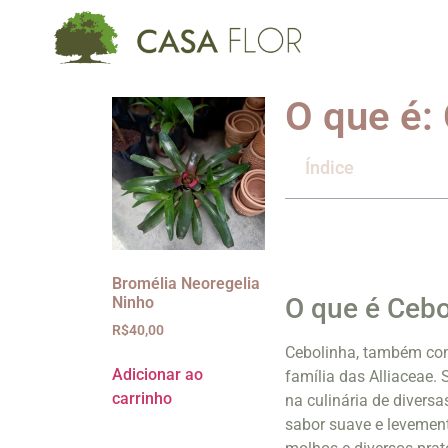
O que é:
Índice
Bromélia Neoregelia
O que é Cebo
Ninho
R$
40,00
Cebolinha, também con
Adicionar ao
família das Alliaceae.
carrinho
na culinária de divers
sabor suave e levement