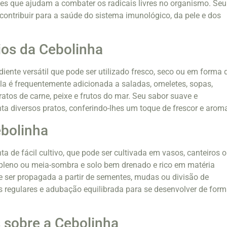
es que ajudam a combater os radicais livres no organismo. Seu
ontribuir para a saúde do sistema imunológico, da pele e dos
ios da Cebolinha
iente versátil que pode ser utilizado fresco, seco ou em forma 
la é frequentemente adicionada a saladas, omeletes, sopas,
atos de carne, peixe e frutos do mar. Seu sabor suave e
a diversos pratos, conferindo-lhes um toque de frescor e arom
ebolinha
a de fácil cultivo, que pode ser cultivada em vasos, canteiros 
ol pleno ou meia-sombra e solo bem drenado e rico em matéria
e ser propagada a partir de sementes, mudas ou divisão de
as regulares e adubação equilibrada para se desenvolver de for
 sobre a Cebolinha