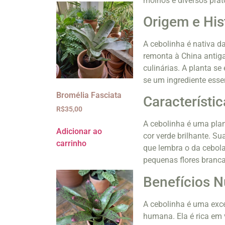
molhos e diversos prat
Origem e His
A cebolinha é nativa d
remonta à China antiga
culinárias. A planta se
se um ingrediente esse
Bromélia Fasciata
Característi
R$
35,00
A cebolinha é uma plan
Adicionar ao
cor verde brilhante. S
carrinho
que lembra o da cebola.
pequenas flores branca
Benefícios N
A cebolinha é uma exce
humana. Ela é rica em v