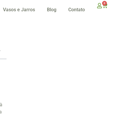
0
Vasos e Jarros
Blog
Contato
 à
a