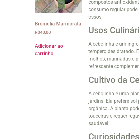
compostos antioxidant
consumo regular pode c
ossos.
Bromélia Marmorata
Usos Culinár
R$
40,00
A cebolinha é um ingred
Adicionar ao
tempero desidratado. E
carrinho
molhos, marinadas e pr
refrescante complement
Cultivo da C
A cebolinha é uma plant
jardins. Ela prefere s
orgânica. A planta pod
touceiras e requer reg
saudável.
Curiosidades