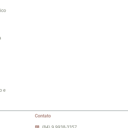
tico
a
o e
Contato
(84) 9 9938-3357