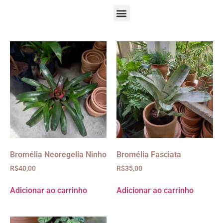
Bromélia Neoregelia Ninho
Bromélia Fasciata
R$
40,00
R$
35,00
Adicionar ao carrinho
Adicionar ao carrinho