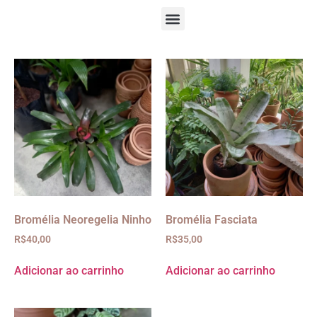
Bromélia Neoregelia Ninho
Bromélia Fasciata
R$
40,00
R$
35,00
Adicionar ao carrinho
Adicionar ao carrinho