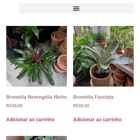
Bromélia Neoregelia Ninho
Bromélia Fasciata
R$
40,00
R$
35,00
Adicionar ao carrinho
Adicionar ao carrinho