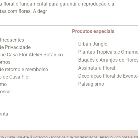
 floral é fundamental para garantir a reprodução e a
tas com flores. A degr
Produtos especiais
 Frequentes
Urban Jungle
 de Privacidade
Plantas Tropicais e Orname
ine Casa Flor Atelier Botânico
Buquês e Arranjos de Flore
omos
Assinatura Floral
 de retorno e reembolso
Decoração Floral de Evento
o de Casa Flor
Paisagismo
smo
nosco
onta
6 - Casa Flor Ateliê Botânico - Todos os direitos reservados.
Desenvolvido por Galax