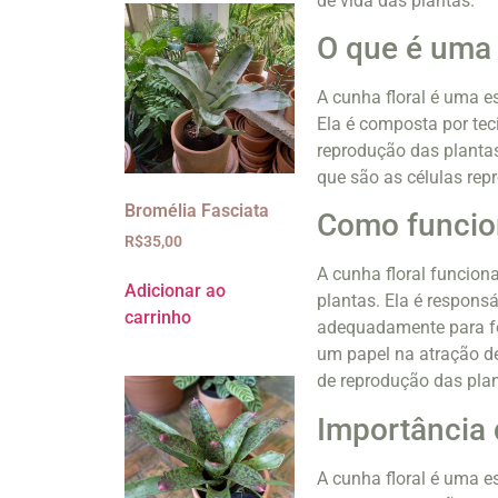
de vida das plantas.
O que é uma 
A cunha floral é uma es
Ela é composta por te
reprodução das plantas 
que são as células rep
Bromélia Fasciata
Como funcion
R$
35,00
A cunha floral funcion
Adicionar ao
plantas. Ela é respons
carrinho
adequadamente para f
um papel na atração d
de reprodução das plan
Importância 
A cunha floral é uma e