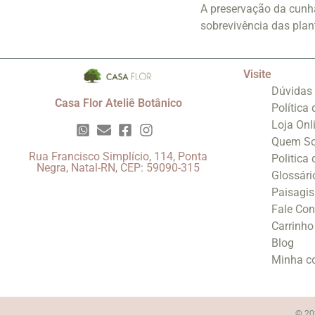
A preservação da cunha
sobrevivência das plan
Visite
Dúvidas
Casa Flor Ateliê Botânico
Política
Loja Onl
Quem S
Rua Francisco Simplício, 114, Ponta
Politica
Negra, Natal-RN, CEP: 59090-315
Glossári
Paisagi
Fale Co
Carrinho
Blog
Minha c
© 202