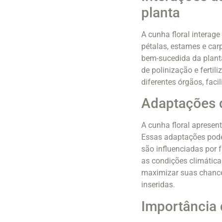
planta
A cunha floral interag
pétalas, estames e car
bem-sucedida da plant
de polinização e ferti
diferentes órgãos, fac
Adaptações d
A cunha floral apresen
Essas adaptações podem
são influenciadas por f
as condições climática
maximizar suas chance
inseridas.
Importância 