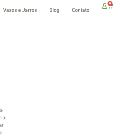
0
Vasos e Jarros
Blog
Contato
ca
ial
ar
lo