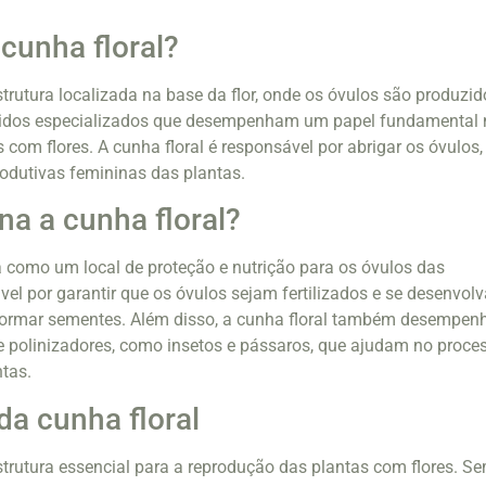
cunha floral?
trutura localizada na base da flor, onde os óvulos são produzid
cidos especializados que desempenham um papel fundamental 
com flores. A cunha floral é responsável por abrigar os óvulos,
rodutivas femininas das plantas.
a a cunha floral?
a como um local de proteção e nutrição para os óvulos das
ável por garantir que os óvulos sejam fertilizados e se desenvol
ormar sementes. Além disso, a cunha floral também desempen
e polinizadores, como insetos e pássaros, que ajudam no proce
tas.
da cunha floral
strutura essencial para a reprodução das plantas com flores. S