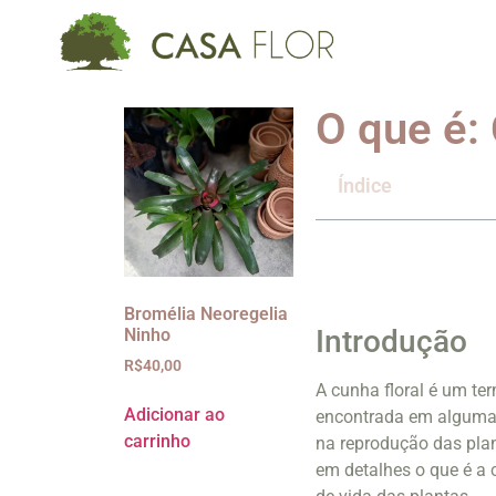
O que é: 
Índice
Bromélia Neoregelia
Introdução
Ninho
R$
40,00
A cunha floral é um te
Adicionar ao
encontrada em algumas
carrinho
na reprodução das plan
em detalhes o que é a 