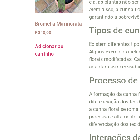
ela, as plantas não se
Além disso, a cunha fl
garantindo a sobreviv
Bromélia Marmorata
Tipos de cun
R$
40,00
Existem diferentes tip
Adicionar ao
Alguns exemplos inclu
carrinho
florais modificadas. Ca
adaptam às necessidad
Processo de 
A formação da cunha flo
diferenciação dos tecid
a cunha floral se torn
processo é altamente 
diferenciação dos teci
Interações d