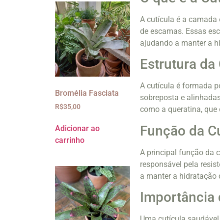
A cutícula é a camada
de escamas. Essas esca
ajudando a manter a hi
Estrutura da 
A cutícula é formada p
Bromélia Fasciata
sobreposta e alinhadas
R$
35,00
como a queratina, que 
Função da Cu
Adicionar ao
carrinho
A principal função da c
responsável pela resist
a manter a hidratação 
Importância 
Uma cutícula saudável 