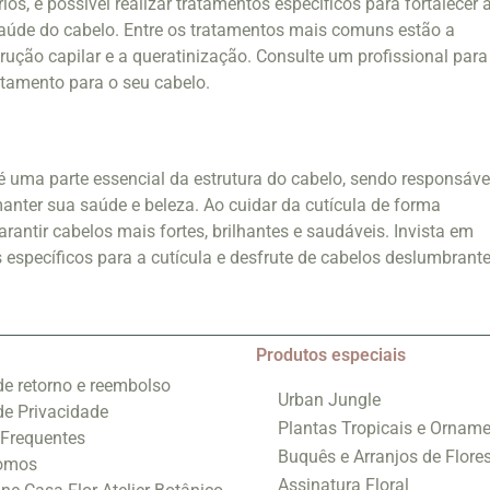
os, é possível realizar tratamentos específicos para fortalecer 
saúde do cabelo. Entre os tratamentos mais comuns estão a
rução capilar e a queratinização. Consulte um profissional para
atamento para o seu cabelo.
é uma parte essencial da estrutura do cabelo, sendo responsáve
manter sua saúde e beleza. Ao cuidar da cutícula de forma
rantir cabelos mais fortes, brilhantes e saudáveis. Invista em
 específicos para a cutícula e desfrute de cabelos deslumbrant
Produtos especiais
 de retorno e reembolso
Urban Jungle
 de Privacidade
Plantas Tropicais e Orname
 Frequentes
Buquês e Arranjos de Flore
omos
Assinatura Floral