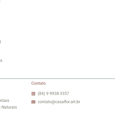
a
l
es
Contato
(84) 9 9938-3357
ntais
contato@casaflor.art.br
s Naturais