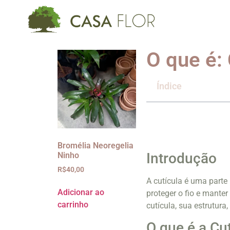
O que é: 
Índice
Bromélia Neoregelia
Introdução
Ninho
R$
40,00
A cutícula é uma parte
Adicionar ao
proteger o fio e manter
carrinho
cutícula, sua estrutura
O que é a Cu