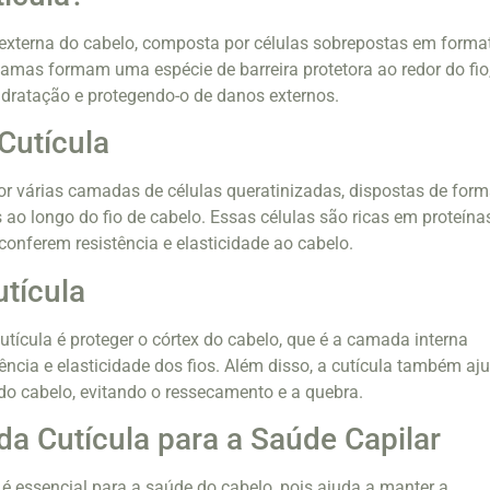
 externa do cabelo, composta por células sobrepostas em forma
mas formam uma espécie de barreira protetora ao redor do fio
dratação e protegendo-o de danos externos.
Cutícula
or várias camadas de células queratinizadas, dispostas de for
 ao longo do fio de cabelo. Essas células são ricas em proteínas
conferem resistência e elasticidade ao cabelo.
tícula
utícula é proteger o córtex do cabelo, que é a camada interna
ência e elasticidade dos fios. Além disso, a cutícula também aj
do cabelo, evitando o ressecamento e a quebra.
da Cutícula para a Saúde Capilar
é essencial para a saúde do cabelo, pois ajuda a manter a