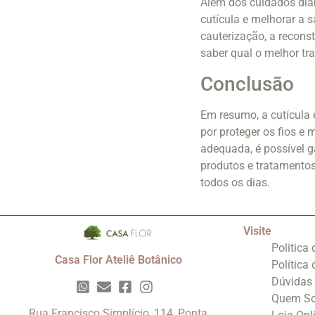
Além dos cuidados diári
cutícula e melhorar a 
cauterização, a reconst
saber qual o melhor tr
Conclusão
Em resumo, a cutícula 
por proteger os fios e 
adequada, é possível ga
produtos e tratamentos
todos os dias.
Visite
Politica
Casa Flor Ateliê Botânico
Política
Dúvidas
Quem S
Rua Francisco Simplício, 114, Ponta