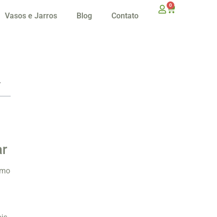
0
Vasos e Jarros
Blog
Contato
ar
smo