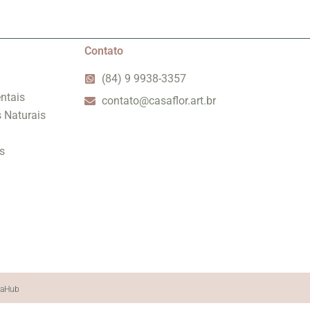
Contato
(84) 9 9938-3357
ntais
contato@casaflor.art.br
s Naturais
s
iaHub