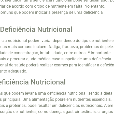
uo. Identificar uma deficiência nutricional pode ser desafiador, p
ar de acordo com o tipo de nutriente em falta. No entanto,
 comuns que podem indicar a presença de uma deficiência
Deficiência Nutricional
ncia nutricional podem variar dependendo do tipo de nutriente 
omas mais comuns incluem fadiga, fraqueza, problemas de pele,
dade de concentração, irritabilidade, entre outros. É importante
inais e procurar ajuda médica caso suspeite de uma deficiência
ional de saúde poderá realizar exames para identificar a deficiê
ento adequado.
ficiência Nutricional
s que podem levar a uma deficiência nutricional, sendo a dieta
 principais. Uma alimentação pobre em nutrientes essenciais,
s e proteínas, pode resultar em deficiências nutricionais. Além
sorção de nutrientes, como doenças gastrointestinais, cirurgias