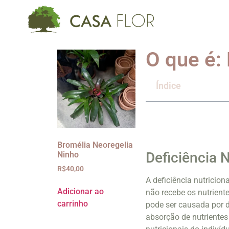
O que é: 
Índice
Bromélia Neoregelia
Deficiência N
Ninho
R$
40,00
A deficiência nutricio
Adicionar ao
não recebe os nutrien
carrinho
pode ser causada por d
absorção de nutriente