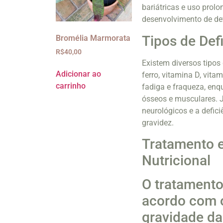
bariátricas e uso pro
desenvolvimento de def
Tipos de Defi
Bromélia Marmorata
R$
40,00
Existem diversos tipos 
Adicionar ao
ferro, vitamina D, vita
carrinho
fadiga e fraqueza, enq
ósseos e musculares. J
neurológicos e a defic
gravidez.
Tratamento e
Nutricional
O tratamento 
acordo com o 
gravidade da