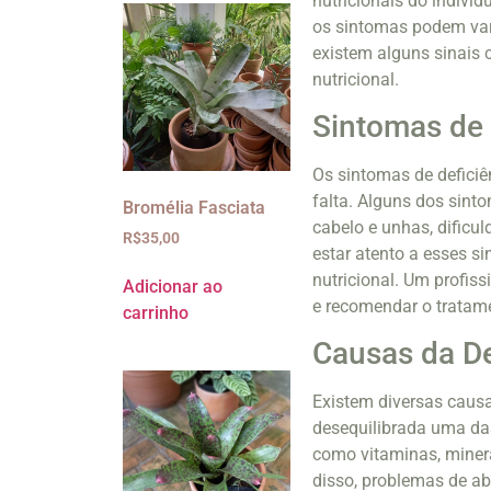
nutricionais do indivíd
os sintomas podem vari
existem alguns sinais
nutricional.
Sintomas de 
Os sintomas de deficiê
falta. Alguns dos sint
Bromélia Fasciata
cabelo e unhas, dificul
R$
35,00
estar atento a esses s
nutricional. Um profiss
Adicionar ao
e recomendar o tratam
carrinho
Causas da De
Existem diversas causa
desequilibrada uma das
como vitaminas, minerai
disso, problemas de ab