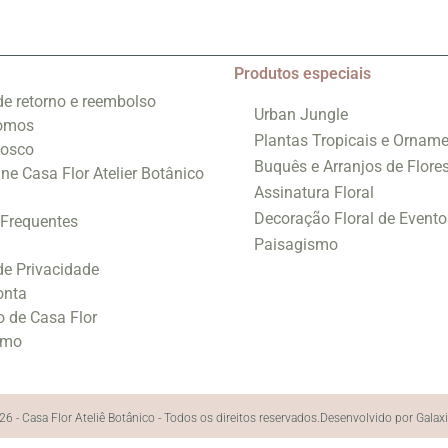
Produtos especiais
 de retorno e reembolso
Urban Jungle
omos
Plantas Tropicais e Orname
nosco
Buquês e Arranjos de Flore
ine Casa Flor Atelier Botânico
Assinatura Floral
Decoração Floral de Evento
 Frequentes
Paisagismo
 de Privacidade
onta
o de Casa Flor
smo
6 - Casa Flor Ateliê Botânico - Todos os direitos reservados.
Desenvolvido por Galax