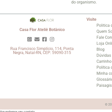
do organismo.
Visite
Politica
Casa Flor Ateliê Botânico
Quem S
Fale Co
Loja Onl
Rua Francisco Simplício, 114, Ponta
Blog
Negra, Natal-RN, CEP: 59090-315
Dúvidas
Carrinho
Política
Minha c
Glossári
Paisagi
© 202
Aguardamos seu contato.