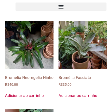
Bromélia Neoregelia Ninho
Bromélia Fasciata
R$
40,00
R$
35,00
Adicionar ao carrinho
Adicionar ao carrinho