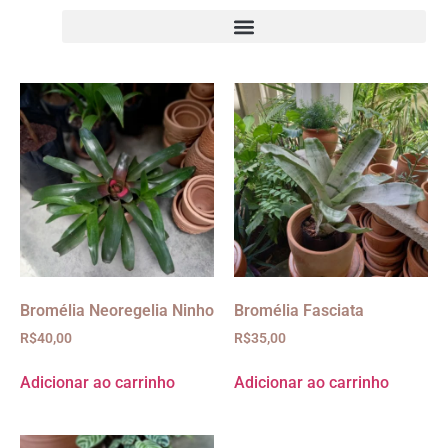
Bromélia Neoregelia Ninho
Bromélia Fasciata
R$
40,00
R$
35,00
Adicionar ao carrinho
Adicionar ao carrinho