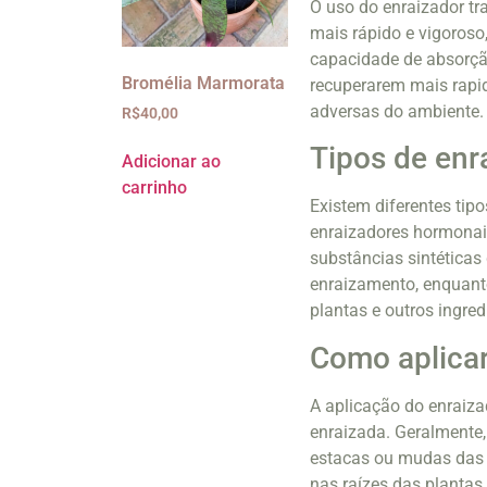
O uso do enraizador tr
mais rápido e vigoroso
capacidade de absorção
Bromélia Marmorata
recuperarem mais rapi
adversas do ambiente.
R$
40,00
Tipos de enr
Adicionar ao
carrinho
Existem diferentes tip
enraizadores hormonai
substâncias sintéticas
enraizamento, enquanto 
plantas e outros ingred
Como aplicar
A aplicação do enraiza
enraizada. Geralmente,
estacas ou mudas das p
nas raízes das plantas 