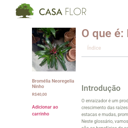
O que é:
Índice
Bromélia Neoregelia
Introdução
Ninho
R$
40,00
O enraizador é um prod
Adicionar ao
crescimento das raízes
carrinho
estacas e mudas, prom
Neste glossário, vamos