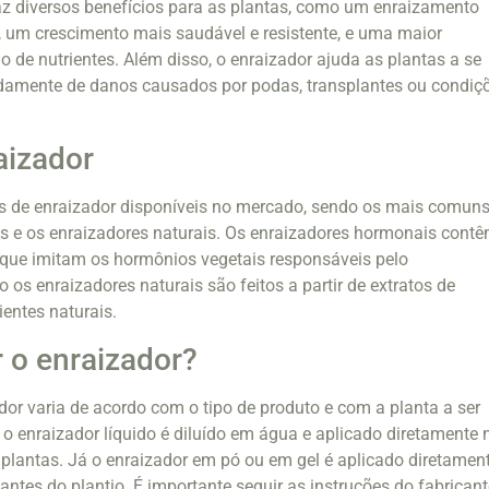
az diversos benefícios para as plantas, como um enraizamento
, um crescimento mais saudável e resistente, e uma maior
 de nutrientes. Além disso, o enraizador ajuda as plantas a se
damente de danos causados por podas, transplantes ou condiç
aizador
os de enraizador disponíveis no mercado, sendo os mais comuns
s e os enraizadores naturais. Os enraizadores hormonais cont
 que imitam os hormônios vegetais responsáveis pelo
os enraizadores naturais são feitos a partir de extratos de
ientes naturais.
 o enraizador?
dor varia de acordo com o tipo de produto e com a planta a ser
 o enraizador líquido é diluído em água e aplicado diretamente 
lantas. Já o enraizador em pó ou em gel é aplicado diretamen
antes do plantio. É importante seguir as instruções do fabrican