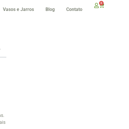
0
Vasos e Jarros
Blog
Contato
s.
ais