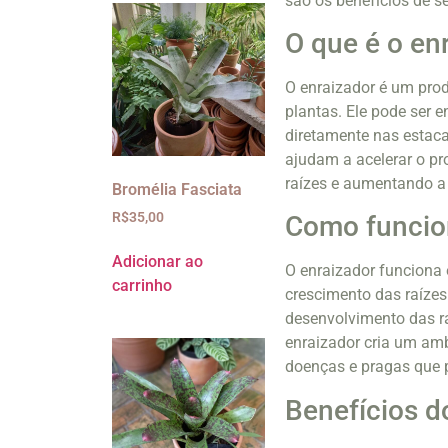
são os benefícios de s
O que é o en
O enraizador é um prod
plantas. Ele pode ser 
diretamente nas estac
ajudam a acelerar o p
raízes e aumentando a 
Bromélia Fasciata
R$
35,00
Como funcio
Adicionar ao
O enraizador funciona
carrinho
crescimento das raízes.
desenvolvimento das ra
enraizador cria um amb
doenças e pragas que 
Benefícios d