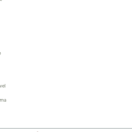
a
e
vel
 uma