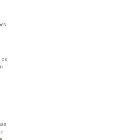
ões
 os
êm
nas
te
te