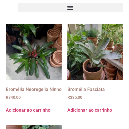
Bromélia Neoregelia Ninho
Bromélia Fasciata
R$
40,00
R$
35,00
Adicionar ao carrinho
Adicionar ao carrinho