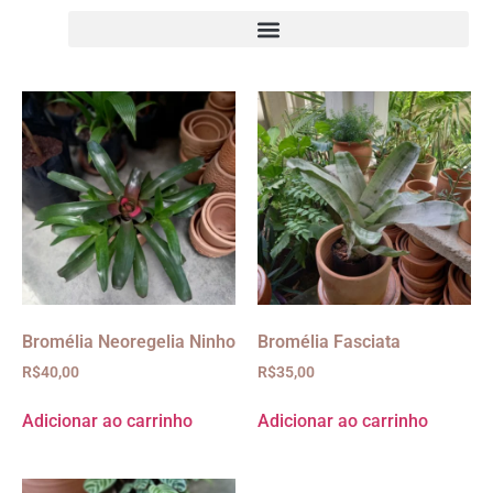
Bromélia Neoregelia Ninho
Bromélia Fasciata
R$
40,00
R$
35,00
Adicionar ao carrinho
Adicionar ao carrinho