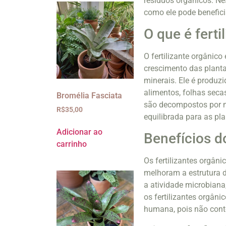
resíduos orgânicos. Nes
como ele pode benefici
O que é ferti
O fertilizante orgânico
crescimento das plantas
minerais. Ele é produzi
alimentos, folhas seca
Bromélia Fasciata
são decompostos por mi
R$
35,00
equilibrada para as pla
Adicionar ao
Benefícios do
carrinho
Os fertilizantes orgâni
melhoram a estrutura 
a atividade microbiana
os fertilizantes orgân
humana, pois não cont