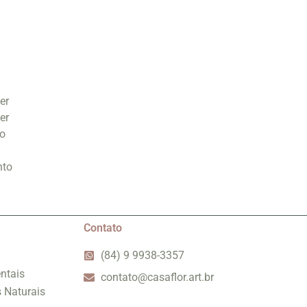
er
er
ão
nto
Contato
(84) 9 9938-3357
ntais
contato@casaflor.art.br
s Naturais