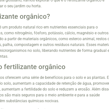
te glossário, vamos explorar o que é o fertilizante orgânico e
ar o seu jardim ou horta.
lizante orgânico?
 é um produto natural rico em nutrientes essenciais para o
, como nitrogênio, fósforo, potássio, cálcio, magnésio e outros
do a partir de materiais orgânicos, como esterco animal, restos 
s, palha, compostagem e outros resíduos naturais. Esses materi
crorganismos no solo, liberando nutrientes de forma gradual 
ntas.
 fertilizante orgânico
cos oferecem uma série de benefícios para o solo e as plantas. E
do solo, aumentam a capacidade de retenção de água, promov
, aumentam a fertilidade do solo e reduzem a erosão. Além diss
icos são mais seguros para o meio ambiente e para a saúde
êm substâncias químicas nocivas.