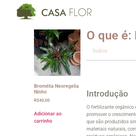
O que é: 
Índice
Bromélia Neoregelia
Introdução
Ninho
R$
40,00
O fertilizante orgânico
Adicionar ao
promover o crescimento
carrinho
que são produzidos sint
materiais naturais, co