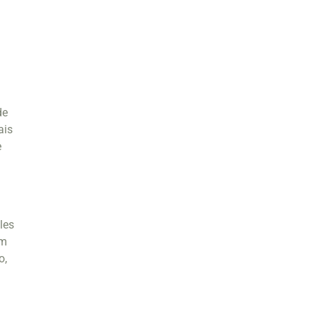
de
ais
e
les
em
o,