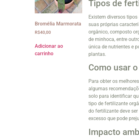
Tipos de fert
Existem diversos tipos
Bromélia Marmorata
suas próprias caracter
orgânico, composto org
R$
40,00
de minhoca, entre outr
Adicionar ao
única de nutrientes e 
carrinho
plantas.
Como usar o 
Para obter os melhores 
algumas recomendações
solo para identificar q
tipo de fertilizante o
do fertilizante deve se
excesso que pode preju
Impacto ambi