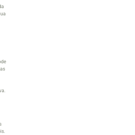
da
gua
ode
vas
va.
s
is.