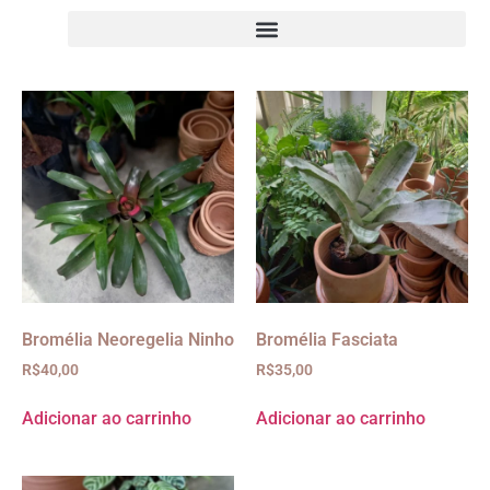
Bromélia Neoregelia Ninho
Bromélia Fasciata
R$
40,00
R$
35,00
Adicionar ao carrinho
Adicionar ao carrinho