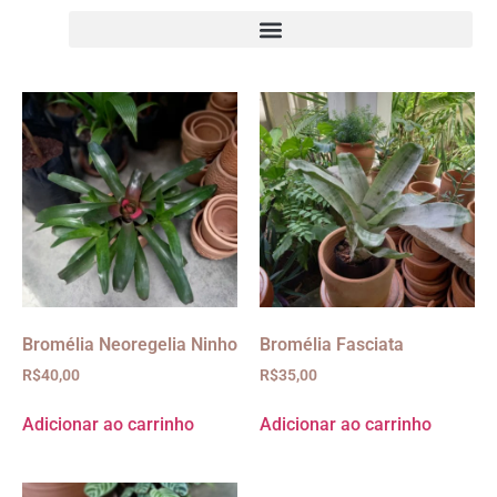
Bromélia Neoregelia Ninho
Bromélia Fasciata
R$
40,00
R$
35,00
Adicionar ao carrinho
Adicionar ao carrinho