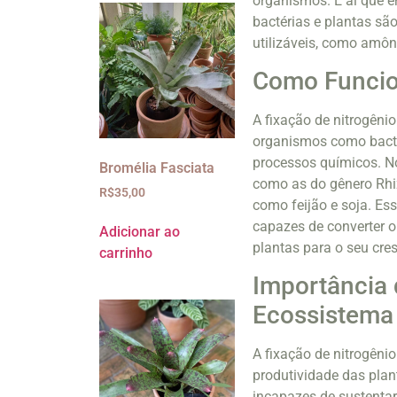
organismos. É aí que e
bactérias e plantas sã
utilizáveis, como amôni
Como Funcion
A fixação de nitrogêni
organismos como bactér
processos químicos. No 
Bromélia Fasciata
como as do gênero Rhi
R$
35,00
como feijão e soja. Es
capazes de converter o
Adicionar ao
plantas para o seu cre
carrinho
Importância 
Ecossistema
A fixação de nitrogêni
produtividade das plan
incapazes de sustentar