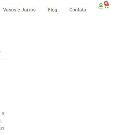
0
Vasos e Jarros
Blog
Contato
 e
o,
os