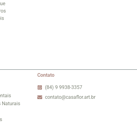
que
ros
is
m
Contato
(84) 9 9938-3357
ntais
contato@casaflor.art.br
s Naturais
s