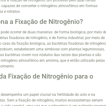
ntra a fixação de nitrogênio, um processo pelo qual certas
o capazes de converter o nitrogênio atmosférico em formas
a e nitratos.
a a Fixação de Nitrogênio?
o pode ocorrer de duas maneiras: de forma biológica, por meio d
ias fixadoras de nitrogênio, e de forma industrial, por meio de
caso da fixação biológica, as bactérias fixadoras de nitrogênio
zobium, estabelecem uma simbiose com plantas leguminosas,
sas bactérias vivem nos nódulos das raízes das plantas e são
 nitrogênio atmosférico em amônia, que é então utilizado pelas
scimento.
da Fixação de Nitrogênio para o
o desempenha um papel crucial na fertilidade do solo e na
tas. Sem a fixação de nitrogênio, muitos ecossistemas seriam
 a vida vegetal, uma vez que o nitrogênio é um nutriente essenci