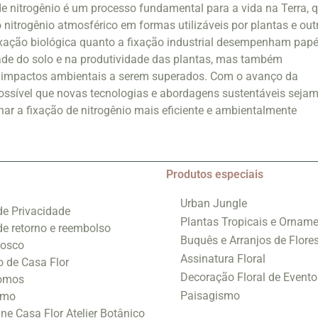
e nitrogênio é um processo fundamental para a vida na Terra, 
 nitrogênio atmosférico em formas utilizáveis por plantas e out
ixação biológica quanto a fixação industrial desempenham papé
dade do solo e na produtividade das plantas, mas também
 impactos ambientais a serem superados. Com o avanço da
 possível que novas tecnologias e abordagens sustentáveis seja
nar a fixação de nitrogênio mais eficiente e ambientalmente
Produtos especiais
Urban Jungle
 de Privacidade
Plantas Tropicais e Orname
 de retorno e reembolso
Buquês e Arranjos de Flore
nosco
Assinatura Floral
o de Casa Flor
Decoração Floral de Evento
omos
Paisagismo
smo
ine Casa Flor Atelier Botânico