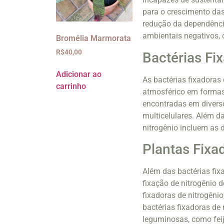
para o crescimento das 
redução da dependência
ambientais negativos,
Bromélia Marmorata
R$
40,00
Bactérias Fi
Adicionar ao
As bactérias fixadoras
carrinho
atmosférico em formas 
encontradas em diverso
multicelulares. Além d
nitrogênio incluem as 
Plantas Fixa
Além das bactérias fix
fixação de nitrogênio 
fixadoras de nitrogêni
bactérias fixadoras de
leguminosas, como feijã