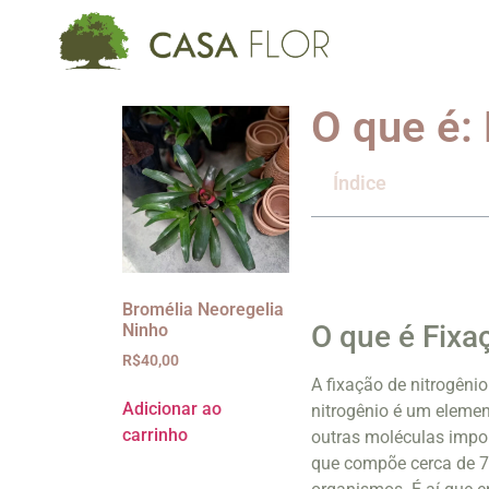
O que é: 
Índice
Bromélia Neoregelia
O que é Fixa
Ninho
R$
40,00
A fixação de nitrogênio
Adicionar ao
nitrogênio é um elemen
carrinho
outras moléculas impor
que compõe cerca de 78