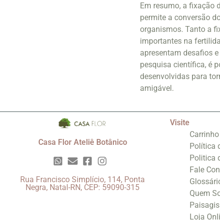
Em resumo, a fixação d
permite a conversão do
organismos. Tanto a f
importantes na fertili
apresentam desafios e
pesquisa científica, é
desenvolvidas para tor
amigável.
Visite
Carrinho
Casa Flor Ateliê Botânico
Política
Politica
Fale Co
Rua Francisco Simplício, 114, Ponta
Glossári
Negra, Natal-RN, CEP: 59090-315
Quem S
Paisagi
Loja Onl