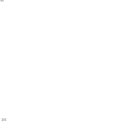
o
s
m as