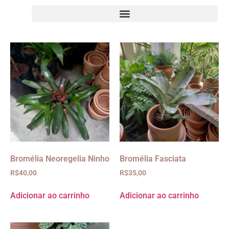
Bromélia Neoregelia Ninho
Bromélia Fasciata
R$
40,00
R$
35,00
Adicionar ao carrinho
Adicionar ao carrinho