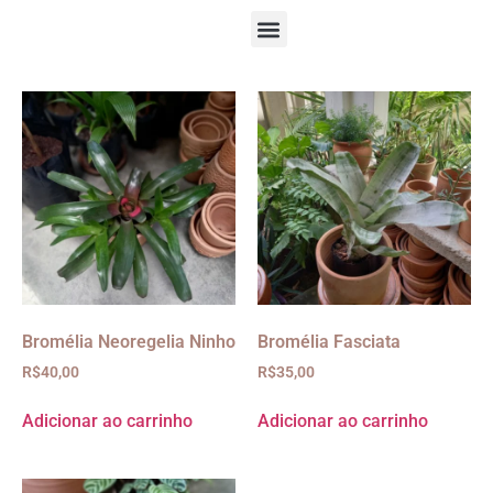
Bromélia Neoregelia Ninho
Bromélia Fasciata
R$
40,00
R$
35,00
Adicionar ao carrinho
Adicionar ao carrinho