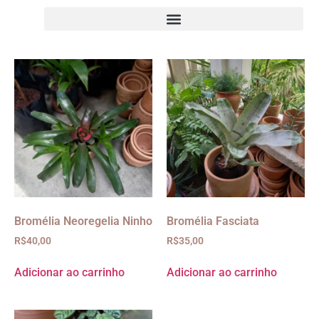
Bromélia Neoregelia Ninho
Bromélia Fasciata
R$
40,00
R$
35,00
Adicionar ao carrinho
Adicionar ao carrinho