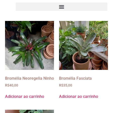
Bromélia Neoregelia Ninho
Bromélia Fasciata
R$
40,00
R$
35,00
Adicionar ao carrinho
Adicionar ao carrinho