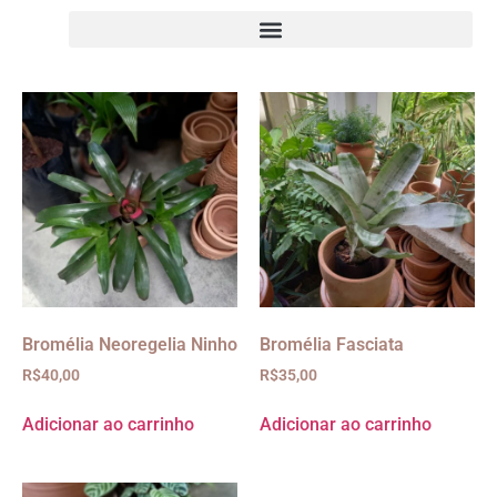
Bromélia Neoregelia Ninho
Bromélia Fasciata
R$
40,00
R$
35,00
Adicionar ao carrinho
Adicionar ao carrinho