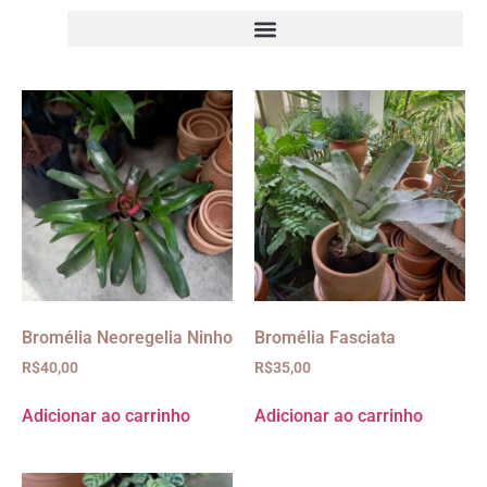
Bromélia Neoregelia Ninho
Bromélia Fasciata
R$
40,00
R$
35,00
Adicionar ao carrinho
Adicionar ao carrinho