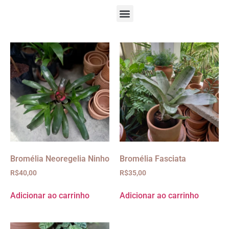
Bromélia Neoregelia Ninho
Bromélia Fasciata
R$
40,00
R$
35,00
Adicionar ao carrinho
Adicionar ao carrinho