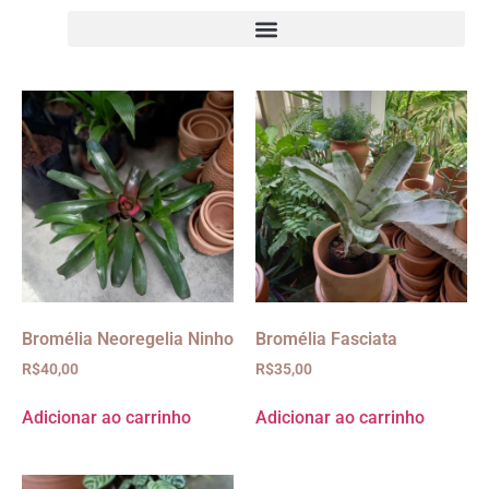
Bromélia Neoregelia Ninho
Bromélia Fasciata
R$
40,00
R$
35,00
Adicionar ao carrinho
Adicionar ao carrinho