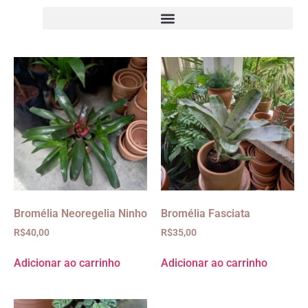
Bromélia Neoregelia Ninho
Bromélia Fasciata
R$
40,00
R$
35,00
Adicionar ao carrinho
Adicionar ao carrinho