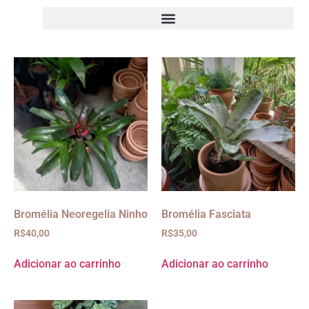
Bromélia Neoregelia Ninho
Bromélia Fasciata
R$
40,00
R$
35,00
Adicionar ao carrinho
Adicionar ao carrinho