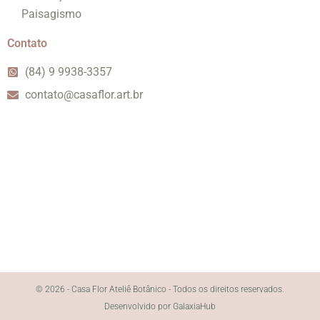
Paisagismo
Contato
(84) 9 9938-3357
contato@casaflor.art.br
© 2026 - Casa Flor Ateliê Botânico - Todos os direitos reservados.
Desenvolvido por GalaxiaHub