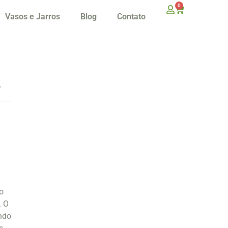
0
Vasos e Jarros
Blog
Contato
o
. O
ndo