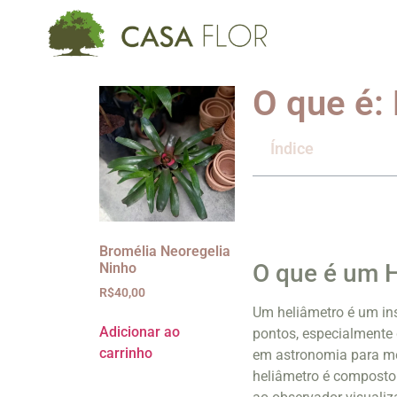
O que é:
Índice
Bromélia Neoregelia
O que é um 
Ninho
R$
40,00
Um heliâmetro é um ins
Adicionar ao
pontos, especialmente 
carrinho
em astronomia para medi
heliâmetro é composto