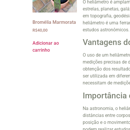
O heliâmetro é amplame
estrelas, planetas, gal
em topografia, geodési
Bromélia Marmorata
heliâmetro é uma ferra
estudos astronômicos.
R$
40,00
Vantagens d
Adicionar ao
carrinho
O uso de um heliâmetro
medições precisas de di
obtenção dos resultado
ser utilizada em difere
necessitam de medições
Importância 
Na astronomia, o hel
distâncias entre corpo
posição e o movimento 
podem realizar estudos