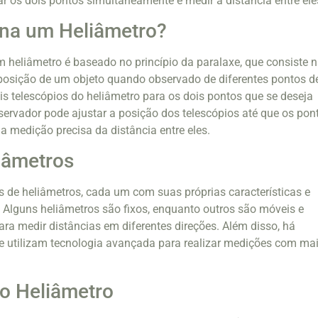
ar os dois pontos simultaneamente e medir a distância entre ele
na um Heliâmetro?
heliâmetro é baseado no princípio da paralaxe, que consiste 
osição de um objeto quando observado de diferentes pontos d
ois telescópios do heliâmetro para os dois pontos que se deseja
bservador pode ajustar a posição dos telescópios até que os pon
a medição precisa da distância entre eles.
iâmetros
os de heliâmetros, cada um com suas próprias características e
. Alguns heliâmetros são fixos, enquanto outros são móveis e
ra medir distâncias em diferentes direções. Além disso, há
ue utilizam tecnologia avançada para realizar medições com ma
o Heliâmetro