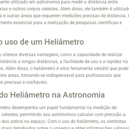
nte utilizado em astronomia para medir a distância entre
áxias e outros corpos celestes. Além disso, ele também é utilizad
a e outras áreas que requerem medições precisas de distância. 
menta essencial para a realização de pesquisas científicas e
o uso de um Heliâmetro
 oferece diversas vantagens, como a capacidade de realizar
stância a longas distâncias, a facilidade de uso e a rapidez na
s. Além disso, o heliâmetro é uma ferramenta versátil que pode
ntes áreas, tornando-se indispensável para profissionais que
 precisas e confiáveis.
do Heliâmetro na Astronomia
iâmetro desempenha um papel fundamental na medição de
s celestes, permitindo aos astrônomos calcular com precisão a
dos astros no espaço. Com o uso do heliâmetro, os cientistas
 mais detalhados sobre o universo e obter informações valiosa