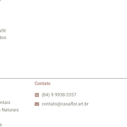
III
dos
s
Contato
(84) 9 9938-3357
ntais
contato@casaflor.art.br
s Naturais
s