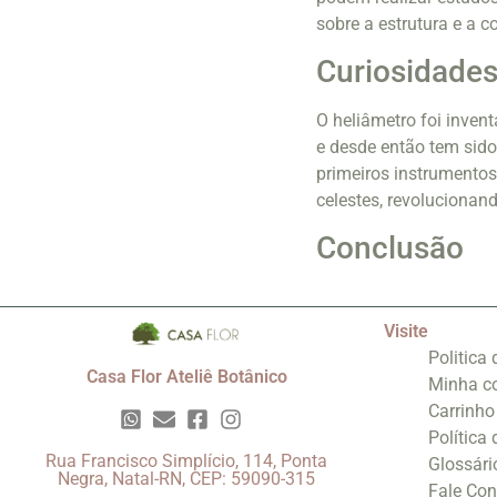
sobre a estrutura e a
Curiosidades
O heliâmetro foi inven
e desde então tem sid
primeiros instrumentos
celestes, revoluciona
Conclusão
Visite
Politica
Casa Flor Ateliê Botânico
Minha c
Carrinho
Política
Rua Francisco Simplício, 114, Ponta
Glossári
Negra, Natal-RN, CEP: 59090-315
Fale Co