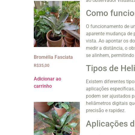
ao observador visualiz
Como funcio
O funcionamento de um 
aparente mudança de p
vista. Ao apontar os d
medir a distância, o o
se alinhem, permitindo 
Bromélia Fasciata
R$
35,00
Tipos de Hel
Adicionar ao
Existem diferentes tip
carrinho
aplicações específicas
podem ser ajustados pa
heliâmetros digitais q
precisão e rapidez.
Aplicações d