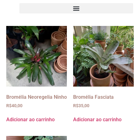
Bromélia Neoregelia Ninho
Bromélia Fasciata
R$
40,00
R$
35,00
Adicionar ao carrinho
Adicionar ao carrinho