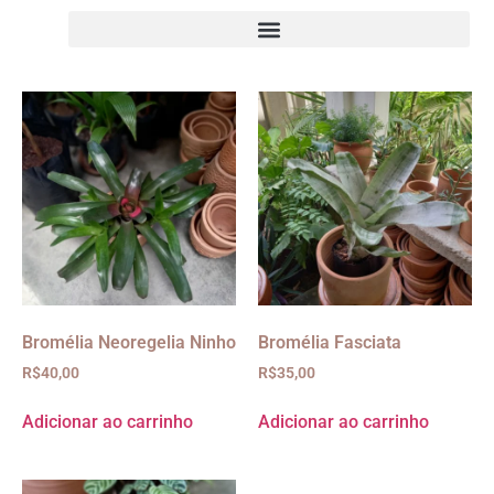
Bromélia Neoregelia Ninho
Bromélia Fasciata
R$
40,00
R$
35,00
Adicionar ao carrinho
Adicionar ao carrinho