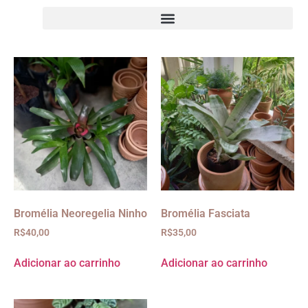
Bromélia Neoregelia Ninho
Bromélia Fasciata
R$
40,00
R$
35,00
Adicionar ao carrinho
Adicionar ao carrinho