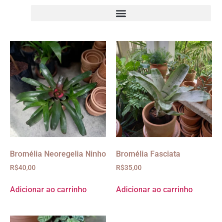
Bromélia Neoregelia Ninho
Bromélia Fasciata
R$
40,00
R$
35,00
Adicionar ao carrinho
Adicionar ao carrinho