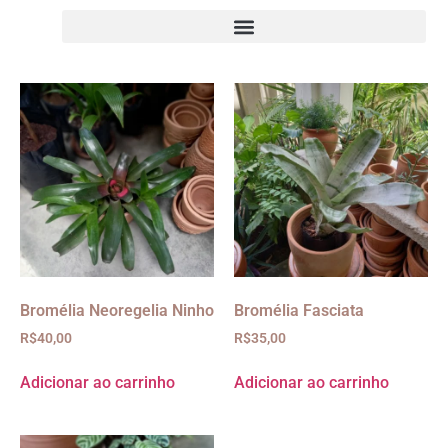
Bromélia Neoregelia Ninho
Bromélia Fasciata
R$
40,00
R$
35,00
Adicionar ao carrinho
Adicionar ao carrinho